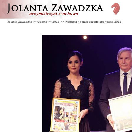
Jolanta Zawadzka
>>
Galeria
>>
2016
>>
Plebiscyt na najlepszego sportowca 2016