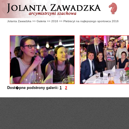
Jolanta Zawadzka
>>
Galeria
>>
2016
>>
Plebiscyt na najlepszego sportowca 2016
Dost�pne podstrony galerii:
1
2