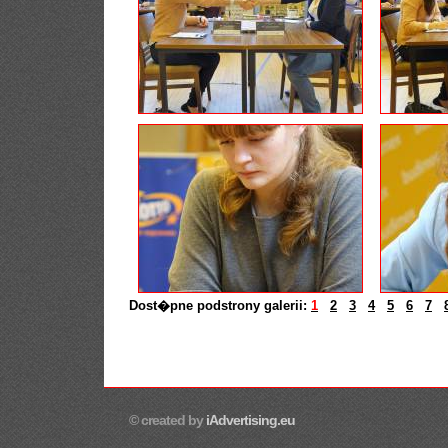
Dost�pne podstrony galerii:
1
2
3
4
5
6
7
© created by
iAdvertising.eu