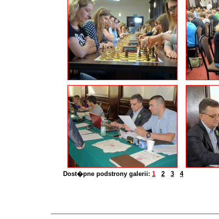
Dost�pne podstrony galerii:
1
2
3
4