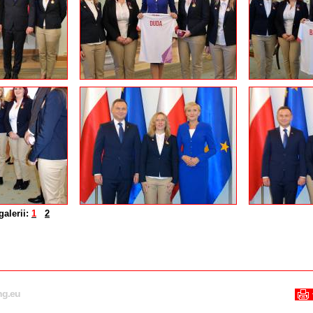
alerii:
1
2
ng.eu