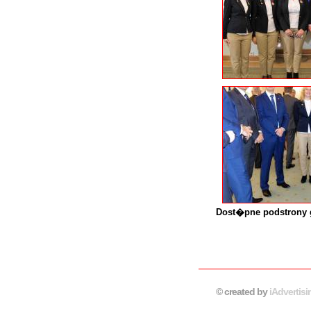
Dost�pne podstrony g
© created by
iAdvertisi