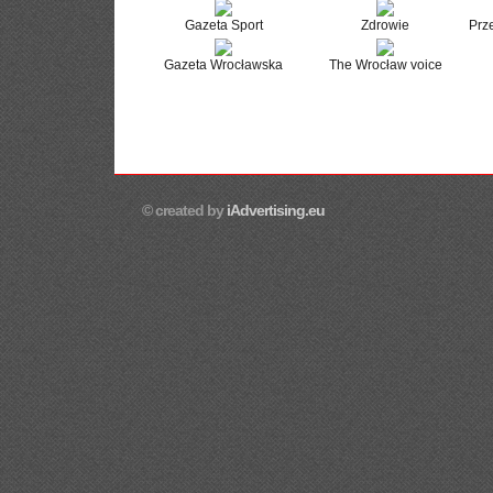
Gazeta Sport
Zdrowie
Prz
Gazeta Wrocławska
The Wrocław voice
© created by
iAdvertising.eu