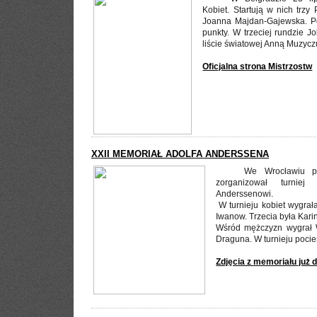
Kobiet. Startują w nich trzy
Joanna Majdan-Gajewska. P
punkty. W trzeciej rundzie J
liście światowej Anną Muzycz
Oficjalna strona Mistrzostw
XXII MEMORIAŁ ADOLFA ANDERSSENA
We Wrocławiu p
zorganizował turnie
Anderssenowi.
W turnieju kobiet wygrał
Iwanow. Trzecia była Kar
Wśród mężczyzn wygrał W
Draguna. W turnieju pocie
Zdjęcia z memoriału już 