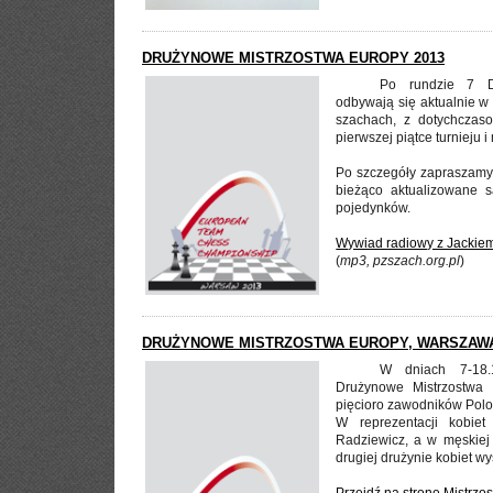
DRUŻYNOWE MISTRZOSTWA EUROPY 2013
Po rundzie 7 Dr
odbywają się aktualnie w
szachach, z dotychczas
pierwszej piątce turnieju 
Po szczegóły zapraszam
bieżąco aktualizowane s
pojedynków.
Wywiad radiowy z Jackie
(
mp3, pzszach.org.pl
)
DRUŻYNOWE MISTRZOSTWA EUROPY, WARSZAWA
W dniach 7-18.
Drużynowe Mistrzostwa 
pięcioro zawodników Polo
W reprezentacji kobie
Radziewicz, a w męskiej
drugiej drużynie kobiet w