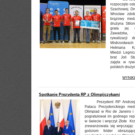
rozpoczęto osta
Szachowej. Dr
Wrocław zdob
brązowy meda
drużyna Stilo
grała jej s
Zawadzka, 
rywalizacji 
Mistrzostwac
Hetmana Ka
Miedzi Legnic
brat Joli St
zajęła w rywa
polskich druży
WYNIK
Spotkanie Prezydenta RP z Olimpijczykami
Prezydent RP Andrze
Pałacu Prezydenckiego medal
Olimpiad w Rio de Janeiro i
pogratulował im godnego rep
w świecie i wręczył Złote Krz
zrewanżowała się wręczając 
gościom folder obrazując