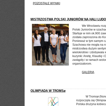
POZOSTAŁE WYNIKI
MISTRZOSTWA POLSKI JUNIORÓW NA HALI LUD
We Wrocławiu rozp
Polski Juniorów w szachac
Startuje w nim ok.900 za
została zaproszona do Ko
Ponieważ w tym samym cz
Szachowa nie mogła na nią
mistrzostwa dużym sentym
wielokrotnie i zdobywała 
kuzynki: Anetę, Klaudię i
zastąpiły i w ramach wolo
organizatorom.
GALERIA
OLIMPIADA W TROMSø
W Tromsø (Norw
rozpoczęła się Olimpi
Polska drużyna kobiec