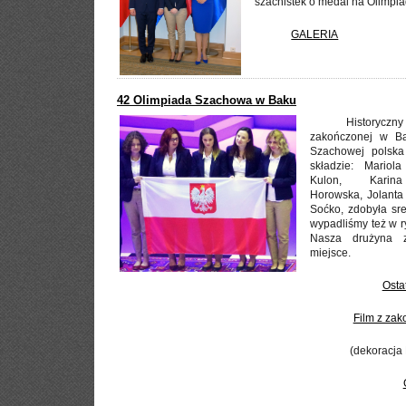
szachistek o medal na Olimpia
GALERIA
42 Olimpiada Szachowa w Baku
Historyczn
zakończonej w Ba
Szachowej polska
składzie: Mariol
Kulon, Karina
Horowska, Jolanta
Soćko, zdobyła sr
wypadliśmy też w r
Nasza drużyna 
miejsce.
Osta
Film z zak
(dekoracja