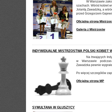
W Warszawie zakoń
szachach. Wśród kobiet w
Jolantą Zawadzką, a wśr
przed Grzegorzem Gajews
Oficjalna strona Mistrzo
Galeria z Mistrzostw
INDYWIDUALNE MISTRZOSTWA POLSKI KOBIET W
Na trwających Indy
w Warszawie podczas 
Zawadzka pewnie wygrała 
Po więcej szczegółów zap
Oficjalna strona MP
SYMULTANA W GŁUSZYCY