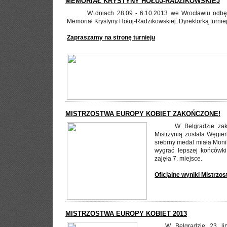
MEMORIAŁ KRYSTYNY HOŁUJ-RADZIKOWSKIEJ
W dniach 28.09 - 6.10.2013 we Wrocławiu odbędz
Memoriał Krystyny Hołuj-Radzikowskiej. Dyrektorką turnie
Zapraszamy na stronę turnieju
MISTRZOSTWA EUROPY KOBIET ZAKOŃCZONE!
W Belgradzie zak
Mistrzynią została Węgi
srebrny medal miała Monik
wygrać lepszej końcówki
zajęła 7. miejsce.
Oficjalne wyniki Mistrzos
MISTRZOSTWA EUROPY KOBIET 2013
W Belgradzie 23 lip