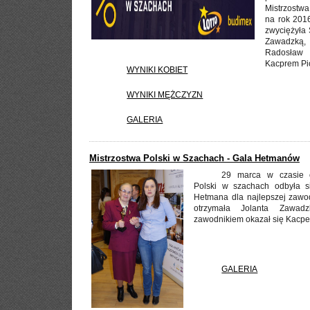
Mistrzostw
na rok 2016
zwyciężyła 
Zawadzką,
Radosław
Kacprem Pi
WYNIKI KOBIET
WYNIKI MĘŻCZYZN
GALERIA
Mistrzostwa Polski w Szachach - Gala Hetmanów
29 marca w czasie o
Polski w szachach odbyła 
Hetmana dla najlepszej zawo
otrzymała Jolanta Zawad
zawodnikiem okazał się Kacpe
GALERIA