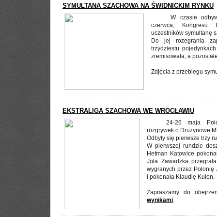
SYMULTANA SZACHOWA NA ŚWIDNICKIM RYNKU
W czasie odbyw
czerwca, Kongresu 
uczestników symultanę 
Do jej rozegrania za
trzydziestu pojedynkac
zremisowała, a pozostał
Zdjęcia z przebiegu sym
EKSTRALIGA SZACHOWA WE WROCŁAWIU
24-26 maja Polo
rozgrywek o Drużynowe Mis
Odbyły się pierwsze trzy r
W pierwszej rundzie dos
Hetman Katowice pokonał
Jola Zawadzka przegrał
wygranych przez Polonię 
i pokonała Klaudię Kulon.
Zapraszamy do obejrz
wynikami