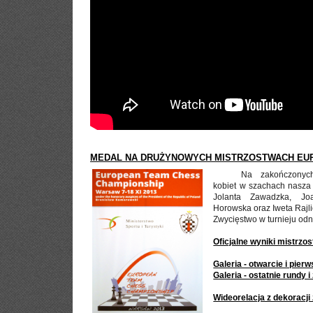
MEDAL NA DRUŻYNOWYCH MISTRZOSTWACH EU
Na zakończonyc
kobiet w szachach nasza 
Jolanta
Zawadzka,
Jo
Horowska
oraz
Iweta
Rajl
Zwycięstwo w turnieju odn
Oficjalne wyniki mistrzo
Galeria - otwarcie i pier
Galeria - ostatnie rundy 
Wideorelacja z dekoracji