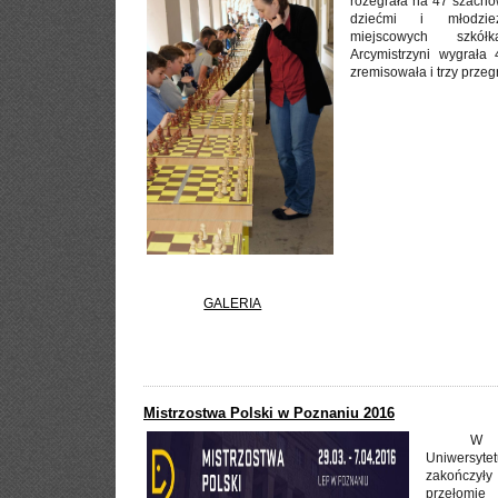
rozegrała na 47 szacho
dziećmi i młodzi
miejscowych szkół
Arcymistrzyni wygrała 
zremisowała i trzy przeg
GALERIA
Mistrzostwa Polski w Poznaniu 2016
W P
Uniwersyt
zakończył
przełomie