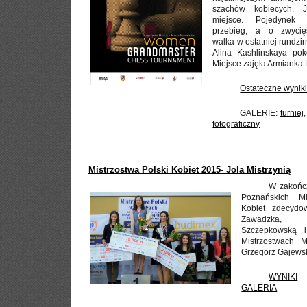
szachów kobiecych. J
miejsce. Pojedynek 
przebieg, a o zwycię
walka w ostatniej rundzi
Alina Kashlinskaya pok
Miejsce zajęła Armianka L
Ostateczne wynik
GALERIE:
turniej
fotograficzny
Mistrzostwa Polski Kobiet 2015- Jola Mistrzynią
W zakońc
Poznańskich Mi
Kobiet zdecydo
Zawadzka, 
Szczepkowską i
Mistrzostwach M
Grzegorz Gajewsk
WYNIKI
GALERIA