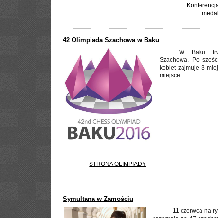
Konferencja
medal
42 Olimpiada Szachowa w Baku
W Baku trw
Szachowa. Po sześc
kobiet zajmuje 3 mie
miejsce
STRONA OLIMPIADY
Symultana w Zamościu
11 czerwca na r