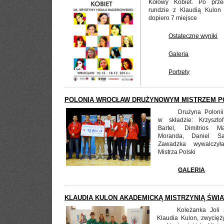
Kołowy Kobiet. Po przeg
rundzie z Klaudią Kulon
dopiero 7 miejsce
Ostateczne wyniki
Galeria
Portrety
POLONIA WROCŁAW DRUŻYNOWYM MISTRZEM P
Drużyna Poloni
w składzie: Krzyszto
Bartel, Dimitrios Ma
Moranda, Daniel Sa
Zawadzka wywalczył
Mistrza Polski
GALERIA
KLAUDIA KULON AKADEMICKĄ MISTRZYNIĄ ŚWIA
Koleżanka Joli z
Klaudia Kulon, zwycięży