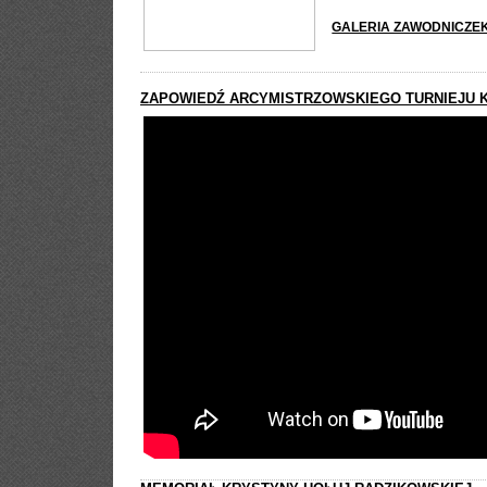
GALERIA ZAWODNICZEK
ZAPOWIEDŹ ARCYMISTRZOWSKIEGO TURNIEJU 