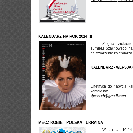
Przejdź na stronę Mistrzo
KALENDARZ NA ROK 2014 !!!
Zdjęcia zrobion
Turnieju Szachowego na p
na stworzenie kalendarza
KALENDARZ - WERSJA 
Chętnych do nabycia kal
kontakt na:
dpszach@gmail.com
MECZ KOBIET POLSKA - UKRAINA
W dniach 10-14 