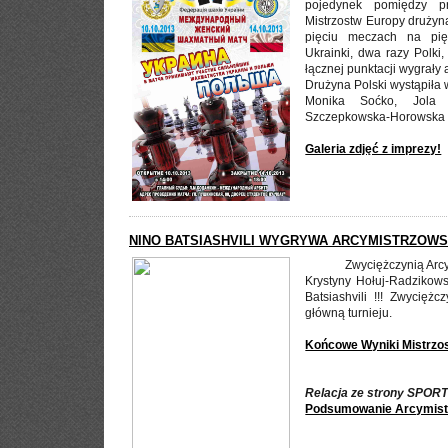
pojedynek pomiędzy p
Mistrzostw Europy drużyna
pięciu meczach na pię
Ukrainki, dwa razy Polki
łącznej punktacji wygrały 
Drużyna Polski wystąpiła 
Monika Soćko, Jola 
Szczepkowska-Horowska i
Galeria zdjęć z imprezy!
NINO BATSIASHVILI WYGRYWA ARCYMISTRZOWSK
Zwyciężczynią Arc
Krystyny Hołuj-Radzikows
Batsiashvili !!! Zwycięż
główną turnieju.
Końcowe Wyniki Mistrzo
Relacja ze strony SPO
Podsumowanie Arcymistr