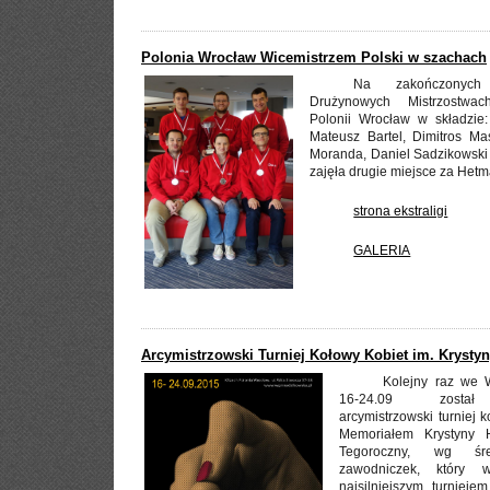
Polonia Wrocław Wicemistrzem Polski w szachach
Na zakończonyc
Drużynowych Mistrzostwa
Polonii Wrocław w składzie:
Mateusz Bartel, Dimitros Mas
Moranda, Daniel Sadzikowski 
zajęła drugie miejsce za Het
strona ekstraligi
GALERIA
Arcymistrzowski Turniej Kołowy Kobiet im. Krysty
Kolejny raz we 
16-24.09 został 
arcymistrzowski turniej 
Memoriałem Krystyny Ho
Tegoroczny, wg śre
zawodniczek, który 
najsilniejszym turniejem