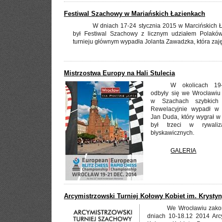
Festiwal Szachowy w Mariańskich Łazienkach
W dniach 17-24 stycznia 2015 w Marcińskich 
był Festiwal Szachowy z licznym udziałem Polakó
turnieju głównym wypadła Jolanta Zawadzka, która zaję
Mistrzostwa Europy na Hali Stulecia
W okolicach 19
odbyły się we Wrocławiu
w Szachach szybkich 
Rewelacyjnie wypadł w n
Jan Duda, który wygrał w
był trzeci w rywali
błyskawicznych.
GALERIA
Arcymistrzowski Turniej Kołowy Kobiet im. Krysty
We Wrocławiu zakoń
dniach 10-18.12 2014 Arcy