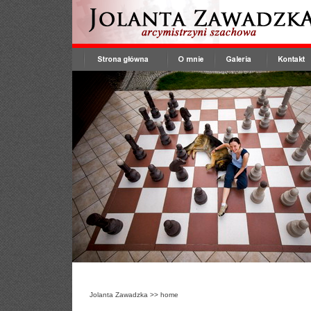
Jolanta Zawadzka
>>
home