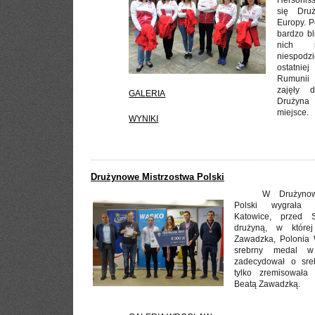
Hersoniss
się Druż
Europy. P
bardzo bl
nich m
niespod
ostatnie
Rumunii
zajęły 
GALERIA
Drużyna
miejsce.
WYNIKI
Drużynowe Mistrzostwa Polski
W Drużynow
Polski wygrała 
Katowice, przed 
drużyną, w której
Zawadzka, Polonia 
srebrny medal w 
zadecydował o sre
tylko zremisowała
Beatą Zawadzką.