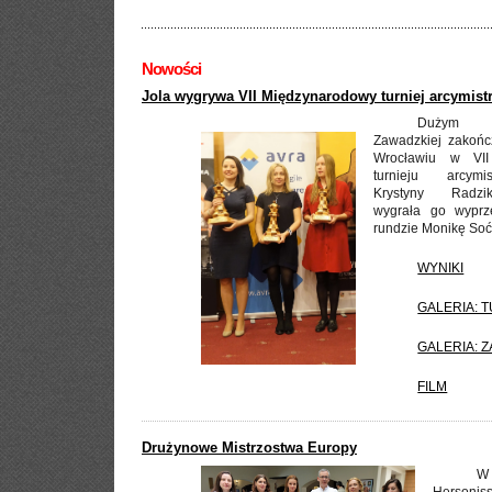
Nowości
Jola wygrywa VII Międzynarodowy turniej arcymist
Dużym s
Zawadzkiej zakończ
Wrocławiu w VII
turnieju arcymi
Krystyny Radziko
wygrała go wyprze
rundzie Monikę Soć
WYNIKI
GALERIA: 
GALERIA: 
FILM
Drużynowe Mistrzostwa Europy
W