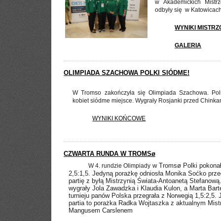
w Akademickich Mistrz
odbyły się w Katowicach
WYNIKI MISTR
GALERIA
OLIMPIADA SZACHOWA POLKI SIÓDME!
W Tromso zakończyła się Olimpiada Szachowa. Pols
kobiet siódme miejsce. Wygrały Rosjanki przed Chinka
WYNIKI KOŃCOWE
CZWARTA RUNDA W TROMSø
w Tromsø Polki pokonały
W 4. rundzie Olimpiady
2,5:1,5. Jedyną porażkę odniosła Monika Soćko prz
partię z byłą
Mistrzynią Świata-Antoanetą Stefanową.
wygrały Jola Zawadzka i Klaudia Kulon, a Marta Bart
turnieju panów Polska przegrała z Norwegią 1,5:2,5.
partia to porażka
Radka Wojtaszka z aktualnym Mist
Mangusem Carslenem