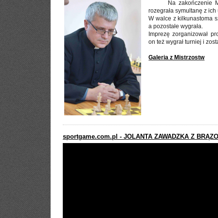
Na zakończenie M
rozegrała symultanę z ich
W walce z kilkunastoma s
a pozostałe wygrała.
Imprezę zorganizował pro
on też wygrał turniej i zo
Galeria z Mistrzostw
sportgame.com.pl - JOLANTA ZAWADZKA Z BRĄ