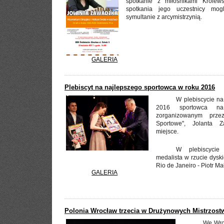
spotkanie z miłośnikami Królews
spotkania jego uczestnicy mog
symultanie z arcymistrzynią.
GALERIA
Plebiscyt na najlepszego sportowca w roku 2016
W plebiscycie na
2016 sportowca n
zorganizowanym prze
Sportowe", Jolanta Z
miejsce.
W plebiscycie 
medalista w rzucie dysk
Rio de Janeiro - Piotr M
GALERIA
Polonia Wrocław trzecia w Drużynowych Mistrzost
We Wro