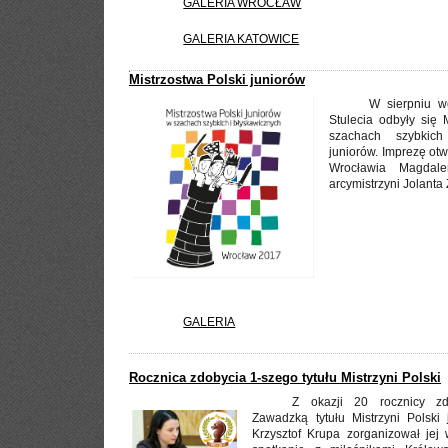
GALERIA WROCŁAW
GALERIA KATOWICE
Mistrzostwa Polski juniorów
W sierpniu w
Stulecia odbyły się 
szachach szybkich
juniorów. Imprezę otw
Wrocławia Magdal
arcymistrzyni Jolanta
GALERIA
Rocznica zdobycia 1-szego tytułu Mistrzyni Polski
Z okazji 20 rocznicy zd
Zawadzką tytułu Mistrzyni Polski
Krzysztof Krupa zorganizował je