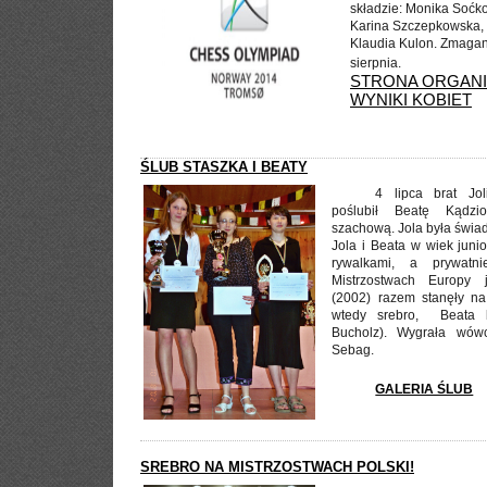
składzie: Monika Soćk
Karina Szczepkowska, M
Klaudia Kulon. Zmagan
sierpnia.
STRONA ORGAN
WYNIKI KOBIET
ŚLUB STASZKA I BEATY
4 lipca brat Jol
poślubił Beatę Kądzio
szachową. Jola była świa
Jola i Beata w wiek juni
rywalkami, a prywatni
Mistrzostwach Europy 
(2002) razem stanęły na
wtedy srebro
, Beata b
Bucholz). Wygrała wów
Sebag.
GALERIA ŚLUB
SREBRO NA MISTRZOSTWACH POLSKI!