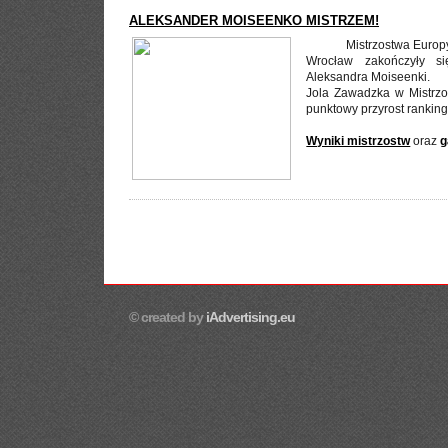
ALEKSANDER MOISEENKO MISTRZEM!
Mistrzostwa Europ
Wrocław zakończyły s
Aleksandra Moiseenki.
Jola Zawadzka w Mistrzo
punktowy przyrost rankin
Wyniki mistrzostw
oraz
g
© created by
iAdvertising.eu