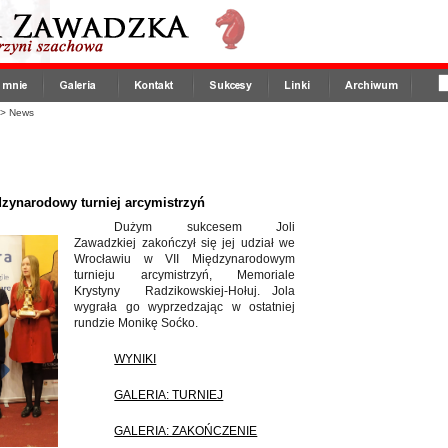
>
News
dzynarodowy turniej arcymistrzyń
Dużym sukcesem Joli
Zawadzkiej zakończył się jej udział we
Wrocławiu w VII Międzynarodowym
turnieju arcymistrzyń, Memoriale
Krystyny Radzikowskiej-Hołuj. Jola
wygrała go wyprzedzając w ostatniej
rundzie Monikę Soćko.
WYNIKI
GALERIA: TURNIEJ
GALERIA: ZAKOŃCZENIE