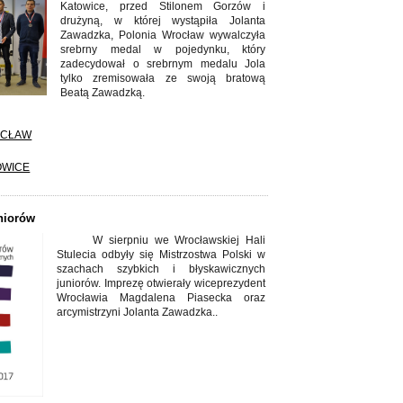
Katowice, przed Stilonem Gorzów i
drużyną, w której wystąpiła Jolanta
Zawadzka, Polonia Wrocław wywalczyła
srebrny medal w pojedynku, który
zadecydował o srebrnym medalu Jola
tylko zremisowała ze swoją bratową
Beatą Zawadzką.
OCŁAW
OWICE
niorów
W sierpniu we Wrocławskiej Hali
Stulecia odbyły się Mistrzostwa Polski w
szachach szybkich i błyskawicznych
juniorów. Imprezę otwierały wiceprezydent
Wrocławia Magdalena Piasecka oraz
arcymistrzyni Jolanta Zawadzka..