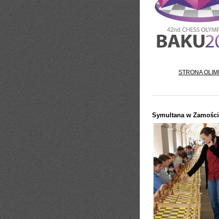
STRONA OLIM
Symultana w Zamośc