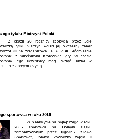
zego tytułu Mistrzyni Polski
Z okazji 20 rocznicy zdobycia przez Jolę
wadzką tytułu Mistrzyni Polski jej ówczesny trener
zysztof Krupa zorganizował jej w MDK Śródmieście
otkanie z miłośnikami Królewskiej gry. W czasie
otkania jego uczestnicy mogli wziąć udział w
multanie z arcymistrzynią.
zego sportowca w roku 2016
W plebiscycie na najlepszego w roku
2016 sportowca na Dolnym śląsku
zorganizowanym przez tygodnik "Słowo
Sportowe", Jolanta Zawadzka zajęła II