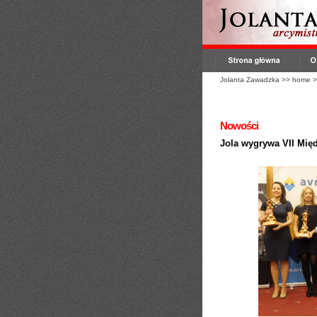
Jolanta Zawadzka
>>
home
>
Nowości
Jola wygrywa VII Mię