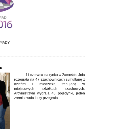
PIADY
iu
11 czerwca na rynku w Zamościu Jola
rozegrała na 47 szachownicach symultanę z
dziećmi i młodzieżą trenującą w
miejscowych szkółkach szachowych.
Arcymistrzyni wygrała 43 pojedynki, jeden
zremisowała i trzy przegrała.