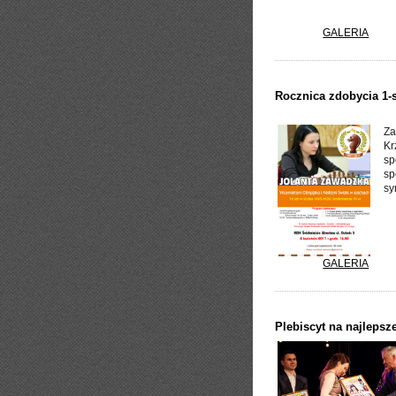
GALERIA
Rocznica zdobycia 1-s
Za
Kr
sp
sp
sy
GALERIA
Plebiscyt na najleps