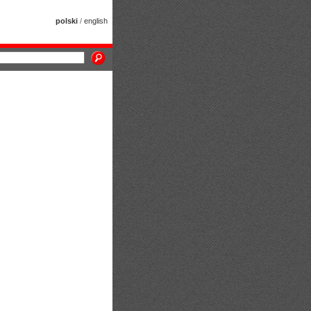
polski
/
english